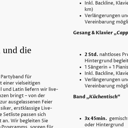
Inkl. Backline, Klav
km)
Verlängerungen u
Vereinbarung mögl
Gesang & Klavier „
Capp
 und die
2 Std.
nahtloses P
Hintergrund beglei
1 Sängerin + 1 Piani
Inkl. Backline, Kla
 Partyband für
Verlängerungen u
einer vielseitigen
Vereinbarung mögl
und Latin liefern wir live-
nzen bringt – von der
Band „
Küchentisch
“
zur ausgelassenen Feier
iker, erstklassige Live-
 Setliste passen sich
3x 45min.
gemisch
 an. Wir begleiten Sie
oder Hintergrund
DJ-Programms, sorgen für