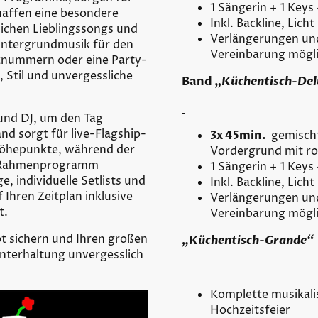
1 Sängerin + 1 Keys
affen eine besondere
Inkl. Backline, Lich
lichen Lieblingssongs und
Verlängerungen u
Hintergrundmusik für den
Vereinbarung mögl
znummern oder eine Party-
 Stil und unvergessliche
Band „
Küchentisch-Del
und DJ, um den Tag
d sorgt für live-Flagship-
3x 45min.
gemisch
Höhepunkte, während der
Vordergrund mit ro
he Rahmenprogramm
1 Sängerin + 1 Keys
, individuelle Setlists und
Inkl. Backline, Lich
Ihren Zeitplan inklusive
Verlängerungen u
t.
Vereinbarung mögl
t sichern und Ihren großen
„Küchentisch-Grande“
nterhaltung unvergesslich
Komplette musikali
Hochzeitsfeier