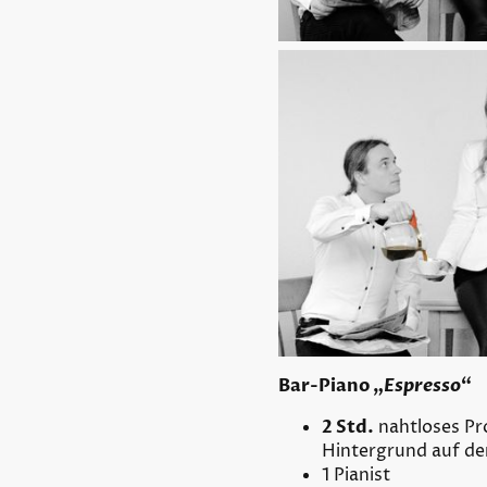
Bar-Piano „
Espresso
“
2 Std.
nahtloses P
Hintergrund auf dem
1 Pianist